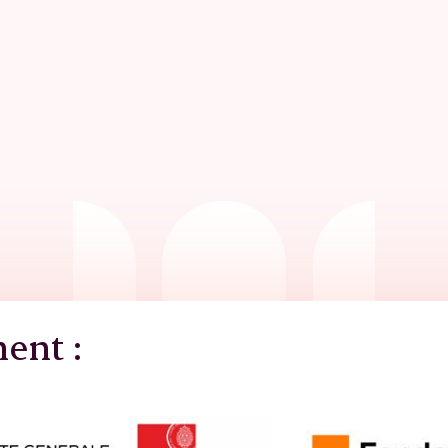
nent :