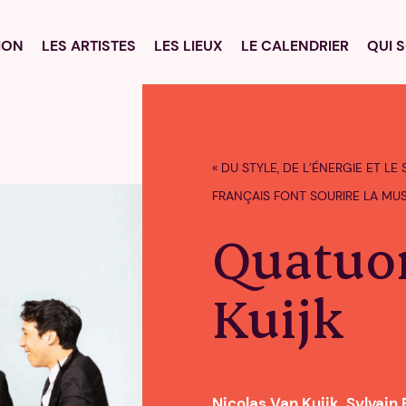
La programmation
ION
LES ARTISTES
LES LIEUX
LE CALENDRIER
QUI 
Les artistes
Les lieux
Le calendrier
« DU STYLE, DE L’ÉNERGIE ET L
FRANÇAIS FONT SOURIRE LA MUS
Qui sommes nous
Quatuo
Nous suivre
Kuijk
Nicolas Van Kuijk, Sylvain