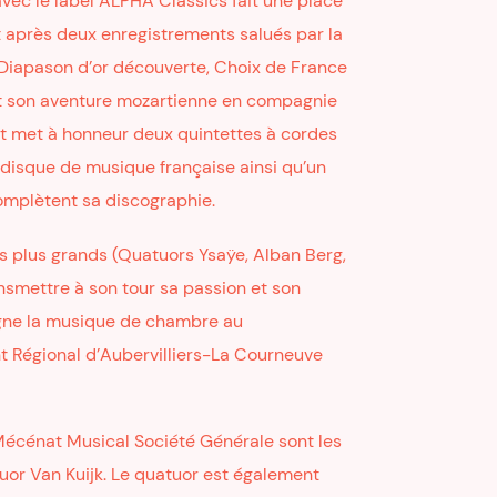
vec le label ALPHA Classics fait une place
t après deux enregistrements salués par la
Diapason d’or découverte, Choix de France
it son aventure mozartienne en compagnie
 et met à honneur deux quintettes à cordes
disque de musique française ainsi qu’un
omplètent sa discographie.
s plus grands (Quatuors Ysaÿe, Alban Berg,
nsmettre à son tour sa passion et son
igne la musique de chambre au
 Régional d’Aubervilliers-La Courneuve
écénat Musical Société Générale sont les
or Van Kuijk. Le quatuor est également