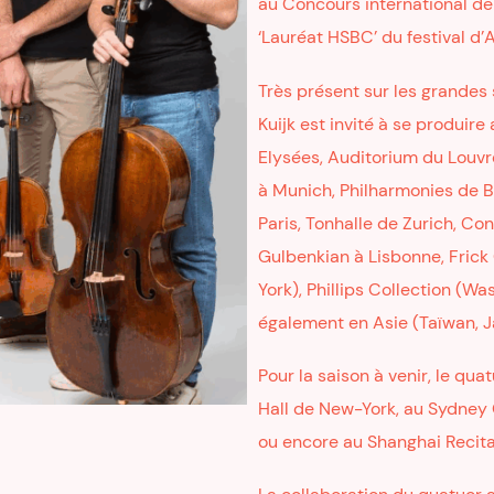
au Concours international de
‘Lauréat HSBC’ du festival d’
Très présent sur les grandes
Kuijk est invité à se produi
Elysées, Auditorium du Louvr
à Munich, Philharmonies de 
Paris, Tonhalle de Zurich, 
Gulbenkian à Lisbonne, Frick
York), Phillips Collection (W
également en Asie (Taïwan, J
Pour la saison à venir, le qu
Hall de New-York, au Sydney
ou encore au Shanghai Recital