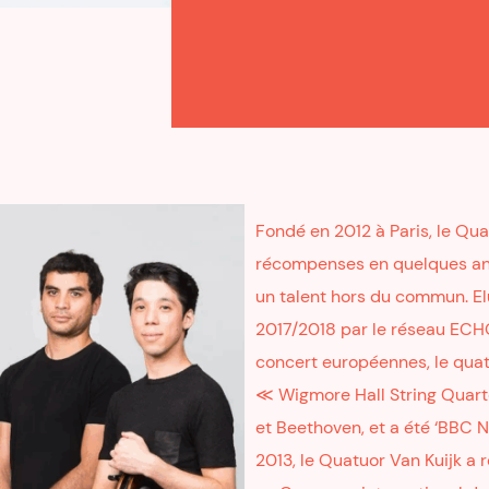
Fondé en 2012 à Paris, le Qua
récompenses en quelques anné
un talent hors du commun. El
2017/2018 par le réseau ECHO
concert européennes, le quat
≪ Wigmore Hall String Quart
et Beethoven, et a été ‘BBC N
2013, le Quatuor Van Kuijk a 