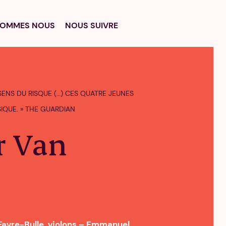
SOMMES NOUS
NOUS SUIVRE
E SENS DU RISQUE (…) CES QUATRE JEUNES
IQUE. » THE GUARDIAN
r Van
 Favre-Bulle, violons – Emmanuel