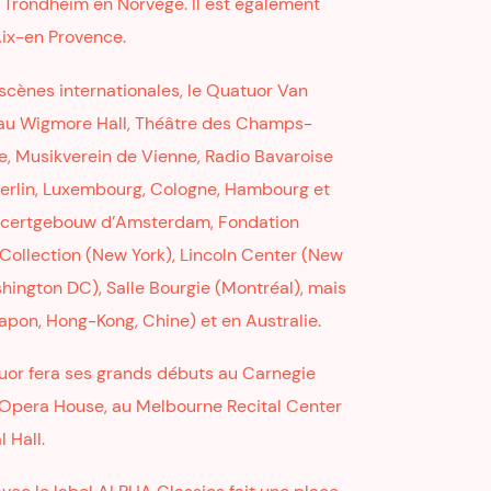
 Trondheim en Norvège. Il est également
Aix-en Provence.
 scènes internationales, le Quatuor Van
re au Wigmore Hall, Théâtre des Champs-
e, Musikverein de Vienne, Radio Bavaroise
Berlin, Luxembourg, Cologne, Hambourg et
Concertgebouw d’Amsterdam, Fondation
 Collection (New York), Lincoln Center (New
ashington DC), Salle Bourgie (Montréal), mais
apon, Hong-Kong, Chine) et en Australie.
atuor fera ses grands débuts au Carnegie
 Opera House, au Melbourne Recital Center
 Hall.