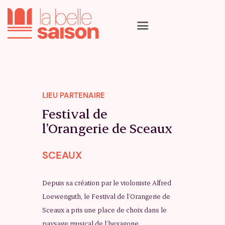
La programmation
Les artistes
LIEU PARTENAIRE
Les lieux
Festival de
Le calendrier
l’Orangerie de Sceaux
Qui sommes nous
Nous suivre
SCEAUX
Depuis sa création par le violoniste Alfred
Loewenguth, le Festival de l’Orangerie de
Sceaux a pris une place de choix dans le
paysage musical de l’hexagone.