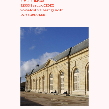
S.M.E.S. B.P. 52
92333 Sceaux CEDEX
www.festivalorangerie.fr
07.66.06.01.56