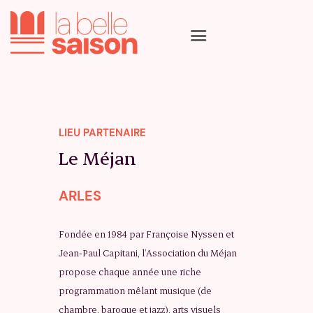
La programmation
Les artistes
LIEU PARTENAIRE
Les lieux
Le Méjan
Le calendrier
Qui sommes nous
ARLES
Nous suivre
Fondée en 1984 par Françoise Nyssen et
Jean-Paul Capitani, l’Association du Méjan
propose chaque année une riche
programmation mêlant musique (de
chambre, baroque et jazz), arts visuels