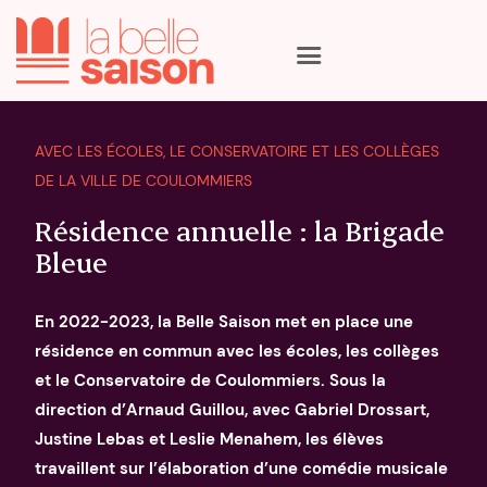
AVEC LES ÉCOLES, LE CONSERVATOIRE ET LES COLLÈGES
La programmation
DE LA VILLE DE COULOMMIERS
Les artistes
Résidence annuelle : la Brigade
Les lieux
Bleue
Le calendrier
Qui sommes nous
Nous suivre
En 2022-2023, la Belle Saison met en place une
résidence en commun avec les écoles, les collèges
et le Conservatoire de Coulommiers. Sous la
direction d’Arnaud Guillou, avec Gabriel Drossart,
Justine Lebas et Leslie Menahem, les élèves
travaillent sur l’élaboration d’une comédie musicale