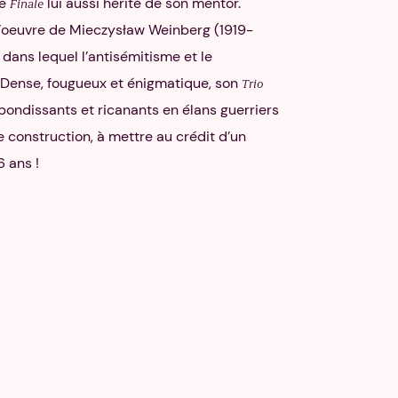
le
lui aussi hérité de son mentor.
Finale
l’oeuvre de Mieczysław Weinberg (1919-
 dans lequel l’antisémitisme et le
e. Dense, fougueux et énigmatique, son
Trio
bondissants et ricanants en élans guerriers
construction, à mettre au crédit d’un
 ans !