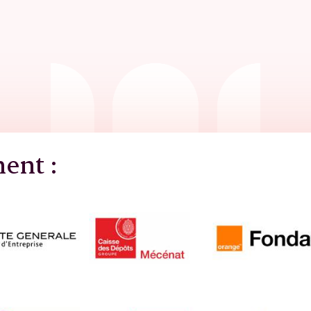
nent :