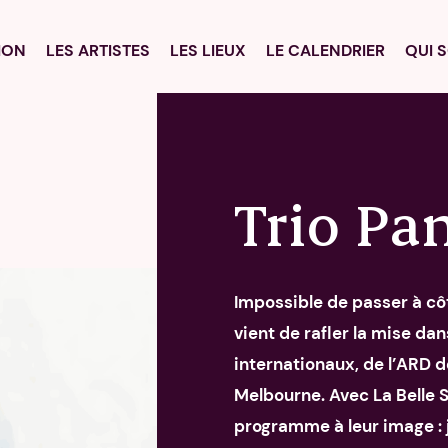
La programmation
ION
LES ARTISTES
LES LIEUX
LE CALENDRIER
QUI 
Les artistes
Les lieux
Le calendrier
Trio P
Qui sommes nous
Nous suivre
Impossible de passer à côt
vient de rafler la mise d
internationaux, de l’ARD 
Melbourne. Avec La Belle 
programme à leur image : j