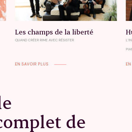
Les champs de la liberté
H
QUAND CRÉER RIME AVEC RÉSISTER
L’I
PI
EN SAVOIR PLUS
EN
le
 complet de