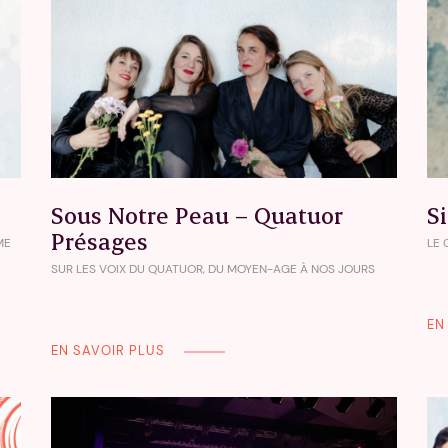
Sous Notre Peau – Quatuor
S
Présages
ME
LE 
SUR LES VOIX DU QUATUOR, DU MOYEN-AGE À NOS JOURS
EN
EN SAVOIR PLUS