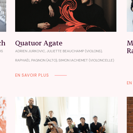
ch
Quatuor Agate
M
R
US
ADRIEN JURKOVIC, JULIETTE BEAUCHAMP (VIOLONS),
RAPHAËL PAGNON (ALTO), SIMON IACHEMET (VIOLONCELLE)
EN SAVOIR PLUS
EN