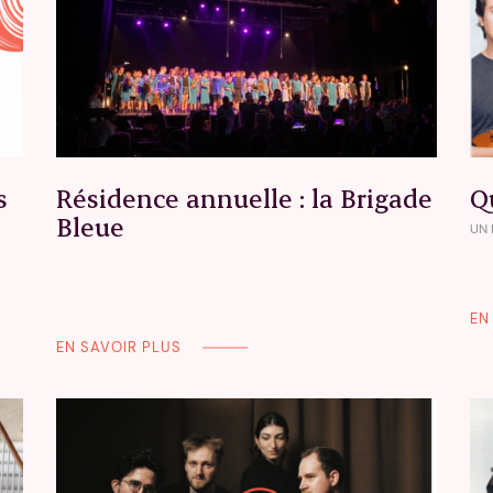
s
Résidence annuelle : la Brigade
Q
Bleue
UN
EN
EN SAVOIR PLUS